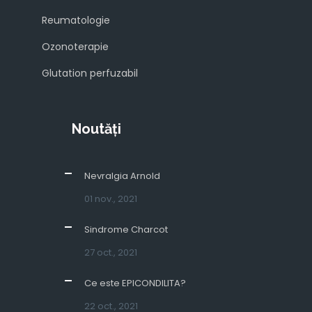
Reumatologie
Ozonoterapie
Glutation perfuzabil
Noutăți
Nevralgia Arnold
01 nov., 2021
Sindrome Charcot
27 oct., 2021
Ce este EPICONDILITA?
22 oct., 2021