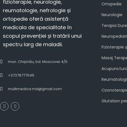
fizioterapie, neurologie,
Ortopedie
reumatologie, nefrologie și
Neurologie
ortopedie oferă asistență
Terapia Durer
medicala de specialitate în
scopul prevenției și tratării unui
Neuropediat
spectru larg de maladii.
Fizioterapie 
Masaj Terap
mun. Chișinău, bd. Moscovei 4/5
Acupunctur
+37378777045
Reumatologi
multimedica.md@gmail.com
Ozonoterapi
Glutation per