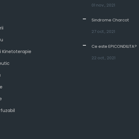
01 nov., 2021
Sindrome Charcot
ii
27 oct., 2021
ru
Ce este EPICONDILITA?
și Kinetoterapie
22 oct., 2021
eutic
a
e
e
fuzabil