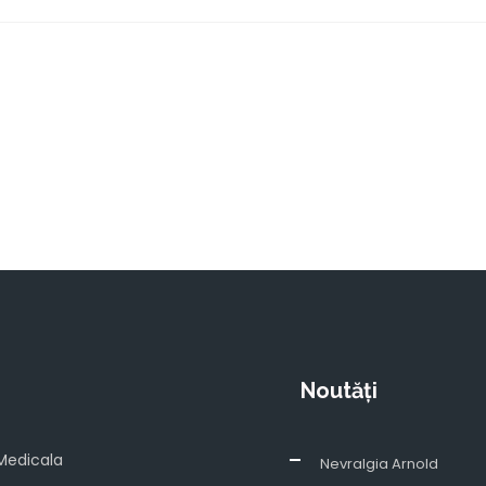
Noutăți
Medicala
Nevralgia Arnold