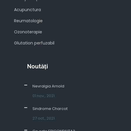
Acupunctura
Reumatologie
Ozonoterapie
Glutation perfuzabil
Noutăți
Nevralgia Arnold
01 nov., 2021
Sindrome Charcot
27 oct., 2021