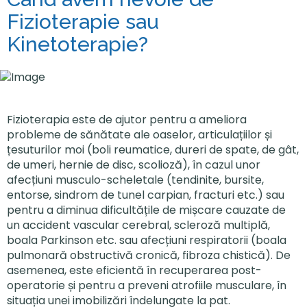
Fizioterapie sau
Kinetoterapie?
Fizioterapia este de ajutor pentru a ameliora
probleme de sănătate ale oaselor, articulațiilor și
țesuturilor moi (boli reumatice, dureri de spate, de gât,
de umeri, hernie de disc, scolioză), în cazul unor
afecțiuni musculo-scheletale (tendinite, bursite,
entorse, sindrom de tunel carpian, fracturi etc.) sau
pentru a diminua dificultățile de mișcare cauzate de
un accident vascular cerebral, scleroză multiplă,
boala Parkinson etc. sau afecțiuni respiratorii (boala
pulmonară obstructivă cronică, fibroza chistică). De
asemenea, este eficientă în recuperarea post-
operatorie și pentru a preveni atrofiile musculare, în
situația unei imobilizări îndelungate la pat.