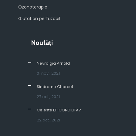
Ozonoterapie
Glutation perfuzabil
Noutăți
Nevralgia Arnold
01 nov., 2021
Sindrome Charcot
27 oct., 2021
Ce este EPICONDILITA?
22 oct., 2021