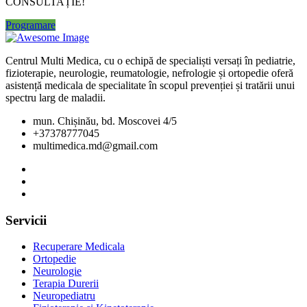
CONSULTAȚIE!
Programare
Centrul Multi Medica, cu o echipă de specialiști versați în pediatrie,
fizioterapie, neurologie, reumatologie, nefrologie și ortopedie oferă
asistență medicala de specialitate în scopul prevenției și tratării unui
spectru larg de maladii.
mun. Chișinău, bd. Moscovei 4/5
+37378777045
multimedica.md@gmail.com
Servicii
Recuperare Medicala
Ortopedie
Neurologie
Terapia Durerii
Neuropediatru