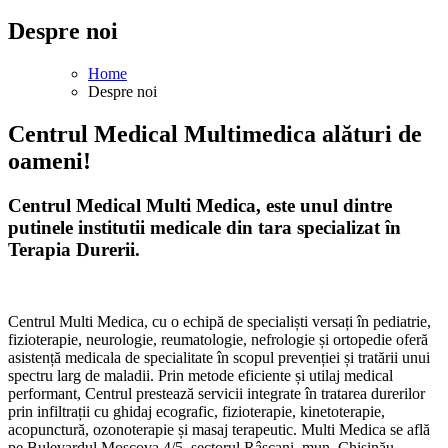
Despre noi
Home
Despre noi
Centrul Medical Multimedica alături de
oameni!
Centrul Medical Multi Medica, este unul dintre
putinele institutii medicale din tara specializat în
Terapia Durerii.
Centrul Multi Medica, cu o echipă de specialiști versați în pediatrie,
fizioterapie, neurologie, reumatologie, nefrologie și ortopedie oferă
asistență medicala de specialitate în scopul prevenției și tratării unui
spectru larg de maladii. Prin metode eficiente și utilaj medical
performant, Centrul prestează servicii integrate în tratarea durerilor
prin infiltrații cu ghidaj ecografic, fizioterapie, kinetoterapie,
acopunctură, ozonoterapie și masaj terapeutic. Multi Medica se află
pe Bulevardul Moscova 4/5, sectorul Râșcani, mun. Chișinău.