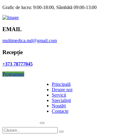
Grafic de lucru:
9:00-18:00, Sâmbătă 09:00-13:00
EMAIL
multimedica.md@gmail.com
Recepție
+373 78777045
Programare
Principală
Despre noi
Servicii
Specialiști
Noutăți
Contacte