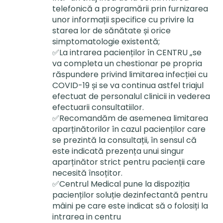
telefonică a programării prin furnizarea
unor informații specifice cu privire la
starea lor de sănătate și orice
simptomatologie existentă;
✅La intrarea pacienților în CENTRU „se
va completa un chestionar pe propria
răspundere privind limitarea infecției cu
COVID-19 și se va continua astfel triajul
efectuat de personalul clinicii in vederea
efectuarii consultatiilor.
✅Recomandăm de asemenea limitarea
aparținătorilor în cazul pacienților care
se prezintă la consultații, în sensul că
este indicată prezența unui singur
aparținător strict pentru pacienții care
necesită însoțitor.
✅Centrul Medical pune la dispoziția
pacienților soluție dezinfectantă pentru
mâini pe care este indicat să o folosiți la
intrarea in centru