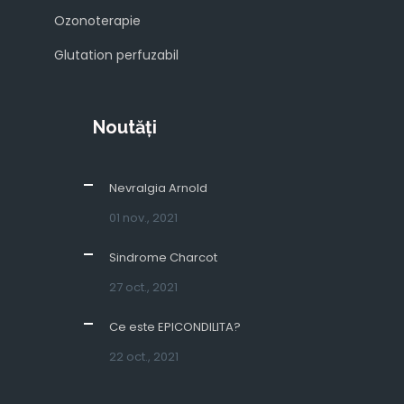
Ozonoterapie
Glutation perfuzabil
Noutăți
Nevralgia Arnold
01 nov., 2021
Sindrome Charcot
27 oct., 2021
Ce este EPICONDILITA?
22 oct., 2021