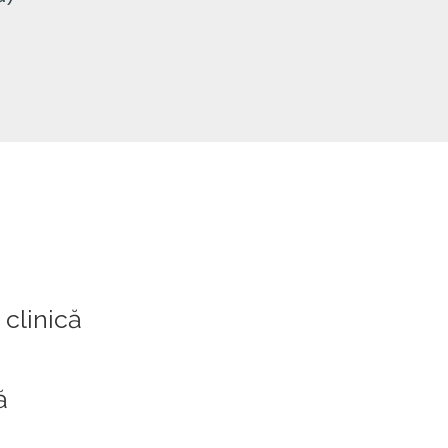
 clinică
ă