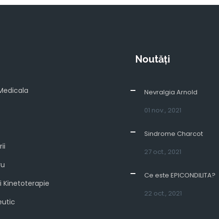
Noutăți
Medicala
Nevralgia Arnold
01 nov., 2021
Sindrome Charcot
ii
27 oct., 2021
ru
Ce este EPICONDILITA?
și Kinetoterapie
22 oct., 2021
eutic