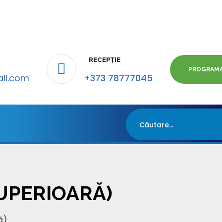
RECEPȚIE
PROGRAM
il.com
+373 78777045
SUPERIOARĂ)
ă)