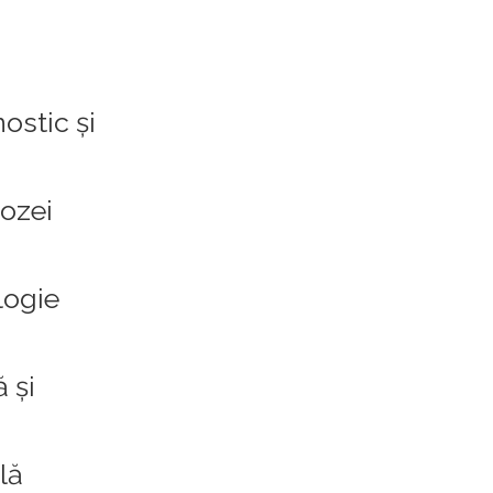
ostic și
ozei
logie
 și
lă