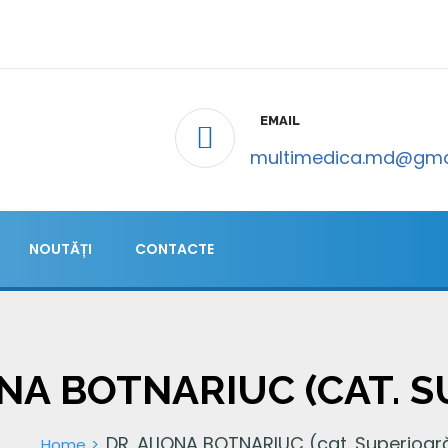
EMAIL
multimedica.md@gma
NOUTĂȚI
CONTACTE
ONA BOTNARIUC (CAT. 
DR. ALIONA BOTNARIUC (cat. Superioar
Home