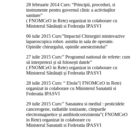
28 februarie 2014 Curs: “Principii, proceduri, si
instrumente pentru guvernul clinic a activitaților
sanitare”
( FNOMCeO in Rete) organizat in colaborare cu
Ministerul Sănătații si Federația IPASVI
06 iulie 2015 Curs:”Impactul Chirurgiei mininvazive
laparoscopica robot- asistita in sala de operatie.
Opiniile chirurgului, opiniile anestezistului”
27 iulie 2015 Curs:” Programul national de referte: cum
să interpretezi și să folosești datele”
( FNOMCeO in Rete) organizat in colaborare cu
Ministerul Sănătații și Federatia IPASVI
28 iulie 2015 Curs: “ Ebola”( FNOMCeO in Rete)
organizat in colaborare cu Ministerul Sanatatii si
Federatia IPASVI
29 iulie 2015 Curs:” Sanatatea si mediul : pesticidele
cancerogene, radiatiile ionizante, cimpurile
electromagnetice și antibioticorezistenta”( FNOMCeO
in Rete) organizat in colaborare cu
Ministerul Sanatatii si Federatia IPASVI