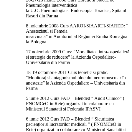
Pneumologia interventistica
la U.O. Pneumologia si Endoscopia Toracica, Spitalul
Rasori din Parma
8 noiembrie 2008 Curs AAROI-SIAARTI-SIARED: “
Anestezistul si Femeia
insarcinată” in Auditoriul al Regiunei Emilia Romagna
la Bologna
17 noiembrie 2009 Curs: “Mortalitatea intra-ospedalieră
si strategia de reducere” la Azienda Ospedaliero-
Universitaria din Parma
18-19 octombrie 2011 Curs teoretic si pratic.
“Monitoraj si antagonismul blocului neuromuscular în
anestezie” la Azienda Ospedaliero – Universitaria din
Parma
5 iunie 2012 Curs FAD – Blended “ Audit Clinico” (
FNOMCeO in Rete) organizat in colaborare cu
Ministerul Sanatatii si Federatia IPASVI
6 iunie 2012 Curs FAD – Blended “ Sicuritatea
paciențior si lucratorilor medicali ” ( FNOMCeO in
Rete) organizat in colaborare cu Ministerul Sanatatii si