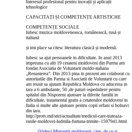
Interesul profesional pentru inovații și aplicații
tehnologice
CAPACITAȚI ȘI COMPETENȚE ARTISTICHE
COMPETENȚE SOCIALE
Iubesc muzica moldoveneasca, românească, rusă și
italiană
și imi place sa citesc literatura clasică și modernă.
Iubesc sa ajut persoanele in dificultate. In anul 2013
impreuna cu alti 19 cetateni moldoveni din Parma am
fondat Asociatia de Voluntarit moldo-italiana
„Renasterea”. Din 2013 pina in prezent am colaborat cu
autoritatile din Parma si Asociatii de Voluntarit cu care
am reusit sa ajutam Republica Moldova cu aducerea in
tara a 6 ambulante, 50 ,de paturi ospedaliere pentru
spitalul din Nisporeni ajutoare la diferite familii in
dificultate, tratamentul gratis a cetatenilor moldoveni in
Italia si multe alte ajutoare pentru copii orfani si bolnavi
din tara.
http://protv.md/stiri/actualitate/medicul-care-trateaza-
ranile-moldovei-ludmila-furtuna-trimite–1597941.html
(Video) Migranții moldoveni: cine, de ce și