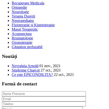
Recuperare Medicala
Ortopedie
Neurologie
Terapia Durerii
Neuropediatru
Fizioterapie și Kinetoterapie
Masaj Terapeutic
Acupunctura
Reumatologie
Ozonoterapie
Glutation perfuzabil
Noutăți
Nevralgia Arnold
01 nov., 2021
Sindrome Charcot
27 oct., 2021
Ce este EPICONDILITA?
22 oct., 2021
Formă de contact