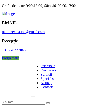
Grafic de lucru:
9:00-18:00, Sâmbătă 09:00-13:00
EMAIL
multimedica.md@gmail.com
Recepție
+373 78777045
Programare
Principală
Despre noi
Servicii
Specialiști
Noutăți
Contacte