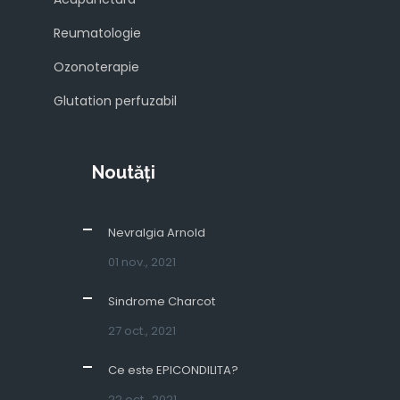
Reumatologie
Ozonoterapie
Glutation perfuzabil
Noutăți
Nevralgia Arnold
01 nov., 2021
Sindrome Charcot
27 oct., 2021
Ce este EPICONDILITA?
22 oct., 2021