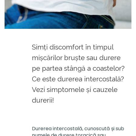
Simți discomfort în timpul
mișcărilor bruște sau durere
pe partea stângă a coastelor?
Ce este durerea intercostală?
Vezi simptomele și cauzele
durerii!
Durerea intercostală, cunoscută și sub
numele de durere toracică sau