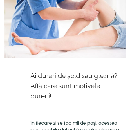
Ai dureri de șold sau gleznă?
Află care sunt motivele
durerii!
În fiecare zi se fac mii de pași, acestea
sunt posibile datorită șoldului, gleznei și