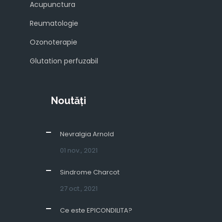
Acupunctura
Reumatologie
Ozonoterapie
Glutation perfuzabil
Noutăți
Nevralgia Arnold
01 nov., 2021
Sindrome Charcot
27 oct., 2021
Ce este EPICONDILITA?