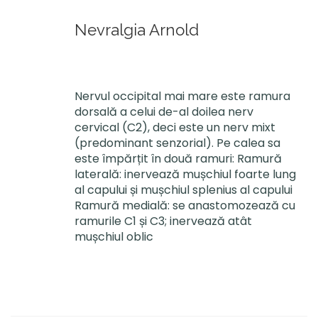
Nevralgia Arnold
Nervul occipital mai mare este ramura
dorsală a celui de-al doilea nerv
cervical (C2), deci este un nerv mixt
(predominant senzorial). Pe calea sa
este împărțit în două ramuri: Ramură
laterală: inervează mușchiul foarte lung
al capului și mușchiul splenius al capului
Ramură medială: se anastomozează cu
ramurile C1 și C3; inervează atât
mușchiul oblic